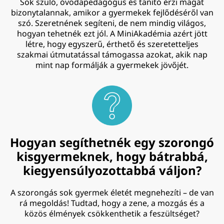
Sok szülő, óvodapedagógus és tanító érzi magát
bizonytalannak, amikor a gyermekek fejlődéséről van
szó. Szeretnének segíteni, de nem mindig világos,
hogyan tehetnék ezt jól. A MiniAkadémia azért jött
létre, hogy egyszerű, érthető és szeretetteljes
szakmai útmutatással támogassa azokat, akik nap
mint nap formálják a gyermekek jövőjét.
Hogyan segíthetnék egy szorongó
kisgyermeknek, hogy bátrabbá,
kiegyensúlyozottabbá váljon?
A szorongás sok gyermek életét megnehezíti – de van
rá megoldás! Tudtad, hogy a zene, a mozgás és a
közös élmények csökkenthetik a feszültséget?