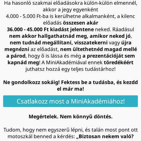
Ha hasonló szakmai előadásokra külön-külön elmennél,
akkor a jegy egyenként
4.000 - 5.000 Ft-ba is kerülhetne alkalmanként, a kilenc
előadás
összesen akár
36.000 - 45.000 Ft kiadást jelentene
neked. Ráadásul
nem akkor hallgathatnád meg, amikor neked jó
,
nem tudnád megállítani, visszatekerni
vagy
újra
megnézni
az előadást,
nem ültethetnéd magad mellé
a párod
, hogy ő is lássa és még
a prezentációját sem
kapnád meg
! A MiniAkadémiával ennek
töredékéért
juthatsz hozzá egy teljes tudástárhoz!
Ne gondolkozz sokáig! Fektess be a tudásba, és kezdd
el már ma!
Csatlakozz most a MiniAkadémiához!
Megértelek. Nem könnyű döntés.
Tudom, hogy nem egyszerű lépni, és talán most pont ott
motoszkál benned a kérdés:
„Biztosan nekem való?