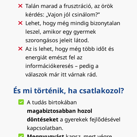
Talán marad a frusztráció, az örök
kérdés: „Vajon jól csinálom?”
Lehet, hogy még mindig bizonytalan
leszel, amikor egy gyermek
szorongásos jeleit látod.
Az is lehet, hogy még több időt és
energiát emészt fel az
információkeresés – pedig a
válaszok már itt várnak rád.
És mi történik, ha csatlakozol?
A tudás birtokában
magabiztosabban hozol
döntéseket
a gyerekek fejlődésével
kapcsolatban.
Megnyugvást
kapsz, mert végre