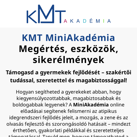
KMT MiniAkadémia
Megértés, eszközök,
sikerélmények
Támogasd a gyermekek fejlődését – szakértői
tudással, szeretettel és magabiztossággal!
Hogyan segítheted a gyerekeket abban, hogy
kiegyensúlyozottabbak, magabiztosabbak és
boldogabbak legyenek? A
MiniAkadémia
online
előadásai segítenek felismerni az atipikus
idegrendszeri fejlődés jeleit, a mozgás, a zene és az
olvasás fejlesztő és szorongásoldó hatásait – mindezt
érthetően, gyakorlati példákkal és szeretetteljes
támogatással. Tanuld meg, hogyan támogathatod a