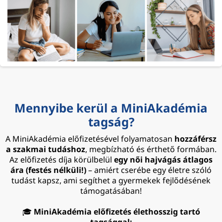
Mennyibe kerül a MiniAkadémia
tagság?
A MiniAkadémia előfizetésével folyamatosan
hozzáférsz
a szakmai tudáshoz
, megbízható és érthető formában.
Az előfizetés díja körülbelül
egy női hajvágás átlagos
ára (festés nélküli!)
– amiért cserébe egy életre szóló
tudást kapsz, ami segíthet a gyermekek fejlődésének
támogatásában!
🎓
MiniAkadémia előfizetés élethosszig tartó