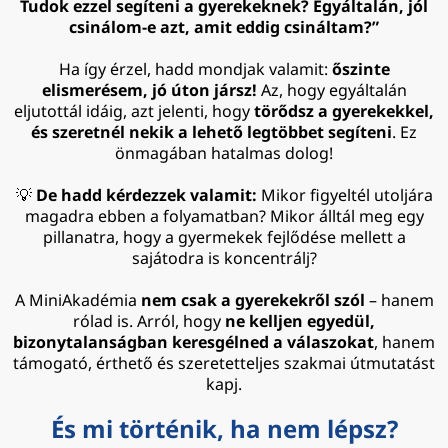
Tudok ezzel segíteni a gyerekeknek? Egyáltalán, jól
csinálom-e azt, amit eddig csináltam?”
Ha így érzel, hadd mondjak valamit:
őszinte
elismerésem, jó úton jársz!
Az, hogy egyáltalán
eljutottál idáig, azt jelenti, hogy
törődsz a gyerekekkel,
és szeretnél nekik a lehető legtöbbet segíteni
. Ez
önmagában hatalmas dolog!
💡
De hadd kérdezzek valamit:
Mikor figyeltél utoljára
magadra ebben a folyamatban? Mikor álltál meg egy
pillanatra, hogy a gyermekek fejlődése mellett a
sajátodra is koncentrálj?
A MiniAkadémia
nem csak a gyerekekről szól
– hanem
rólad is. Arról, hogy
ne kelljen egyedül,
bizonytalanságban keresgélned a válaszokat
, hanem
támogató, érthető és szeretetteljes szakmai útmutatást
kapj.
És mi történik, ha nem lépsz?