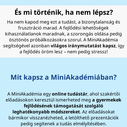
És mi történik, ha nem lépsz?
Ha nem kapod meg ezt a tudást, a bizonytalanság és
frusztráció marad. A fejlődési lehetőségek
kihasználatlanok maradnak, a szorongás oldása pedig
ösztönös próbálkozásokra szorul. A MiniAkadémia
segítségével azonban
világos iránymutatást kapsz
, így
a fejlődés öröm lesz – nem pedig stressz!
Mit kapsz a MiniAkadémiában?
A MiniAkadémia egy
online tudástár
, ahol szakértői
előadásokon keresztül ismerheted meg
a gyermekek
fejlődésének támogatását szolgáló
leghatékonyabb módszereket
. Az előadásokat
bármikor visszanézheted, a letölthető prezentációk
pedig segítenek a tudás elmélyítésében.