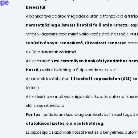
keresztül
A bankkártya adatok megadása után a tranzakció a
Stri
nemzetközileg elismert fizetési felületén
keresztül zajli
Stripe világszerte több millió vállalkozás által használt,
PCI
tanúsítvánnyal rendelkező, titkosított rendszer
, amel
az Ön adatainak védelmét.
A fizetés során
mi semmilyen bankkártyaadathoz nem
hozzá
, azokat kizárólag a Stripe rendszere kezeli.
Az adatok továbbítása
titkosított kapcsolaton (SSL) ke
történik.
A fizetésről azonnali visszaigazolást kap, és automatikusan
előfizetés aktiválása.
Fontos:
rendszerünk kizárólag bankkártyás fizetést fogad e
átutalásos fizetésre nincs lehetőség.
Ez biztosítja az azonnali hozzáférést és a kényelmes, autom