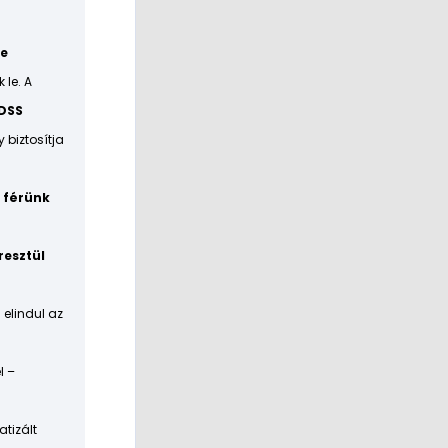
pe
k le. A
 DSS
y biztosítja
 férünk
resztül
 elindul az
l –
atizált