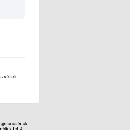
zvételi
egjelenésének
ljuk fel. A