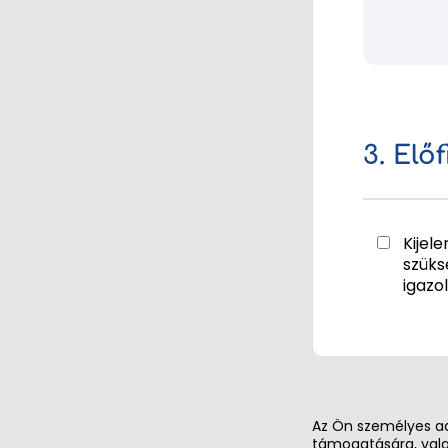
3. Elő
Kijel
szüks
igazo
Az Ön személyes ad
támogatására, vala