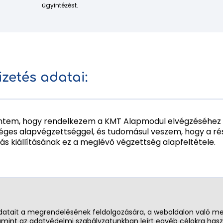
ügyintézést.
fizetés adatai:
entem, hogy rendelkezem a KMT Alapmodul elvégzéséhez
éges alapvégzettséggel, és tudomásul veszem, hogy a rés
lás kiállításának ez a meglévő végzettség alapfeltétele.
atait a megrendelésének feldolgozására, a weboldalon való m
mint az adatvédelmi szabályzatunkban leírt egyéb célokra haszná